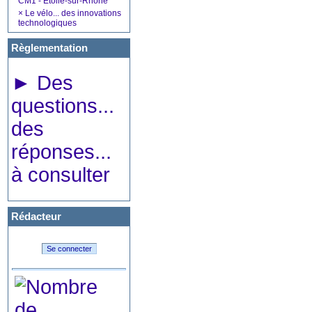
CM1 - Etoile-sur-Rhône
×
Le vélo... des innovations
technologiques
Règlementation
►
Des
questions...
des
réponses...
à consulter
Rédacteur