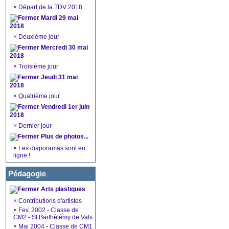
×
Départ de la TDV 2018
Mardi 29 mai
2018
×
Deuxième jour
Mercredi 30 mai
2018
×
Troisième jour
Jeudi 31 mai
2018
×
Quatrième jour
Vendredi 1er juin
2018
×
Dernier jour
Plus de photos...
×
Les diaporamas sont en
ligne !
Pédagogie
Arts plastiques
×
Contributions d'artistes
×
Fev. 2002 - Classe de
CM2 - St Barthélémy de Vals
×
Mai 2004 - Classe de CM1