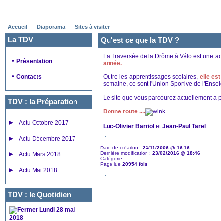
Accueil
Diaporama
Sites à visiter
La TDV
Qu'est ce que la TDV ?
La Traversée de la Drôme à Vélo est une ac
•
Présentation
année.
•
Contacts
Outre les apprentissages scolaires,
elle es
semaine, ce sont l'Union Sportive de l'Ense
Le site que vous parcourez actuellement a 
TDV : la Préparation
Bonne route ....
►
Actu Octobre 2017
Luc-Olivier Barriol
et
Jean-Paul Tarel
►
Actu Décembre 2017
Date de création :
23/11/2006 @ 16:16
►
Dernière modification :
23/02/2016 @ 18:46
Actu Mars 2018
Catégorie :
Page lue
20954 fois
►
Actu Mai 2018
TDV : le Quotidien
Lundi 28 mai
2018