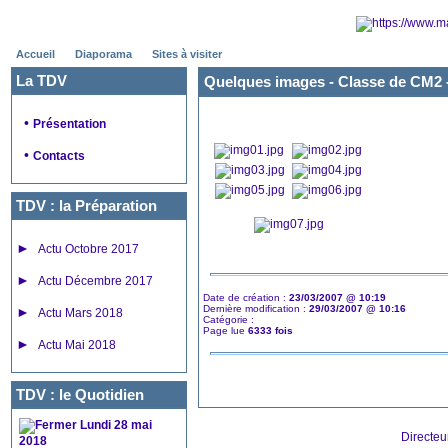
Accueil
Diaporama
Sites à visiter
La TDV
Quelques images - Classe de CM2 
•
Présentation
•
Contacts
TDV : la Préparation
►
Actu Octobre 2017
►
Actu Décembre 2017
Date de création :
23/03/2007 @ 10:19
Dernière modification :
29/03/2007 @ 10:16
►
Actu Mars 2018
Catégorie :
Page lue
6333 fois
►
Actu Mai 2018
TDV : le Quotidien
Lundi 28 mai
Directeu
2018