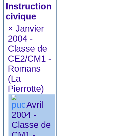
Instruction
civique
×
Janvier
2004 -
Classe de
CE2/CM1 -
Romans
(La
Pierrotte)
Avril
2004 -
Classe de
CM1 -