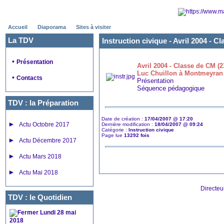
Accueil
Diaporama
Sites à visiter
La TDV
Instruction civique -
Avril 2004 - 
•
Présentation
Avril 2004 - Classe de CM (2
Luc Chuillon à Montmeyran
•
Contacts
Présentation
Séquence pédagogique
TDV : la Préparation
Date de création :
17/04/2007 @ 17:20
►
Actu Octobre 2017
Dernière modification :
18/04/2007 @ 09:24
Catégorie :
Instruction civique
Page lue
13292 fois
►
Actu Décembre 2017
►
Actu Mars 2018
►
Actu Mai 2018
Directeu
TDV : le Quotidien
Lundi 28 mai
2018