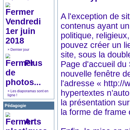
A l'exception de si
Vendredi
contenus ayant un 
1er juin
politique, religie
2018
pouvez créer un li
×
Dernier jour
site, sous la doubl
Plus
Page d'accueil du 
de
nouvelle fenêtre d
photos...
l'adresse « http:/
hypertextes n’auto
×
Les diaporamas sont en
ligne !
la présentation sur
Pédagogie
la forme de frame
Arts