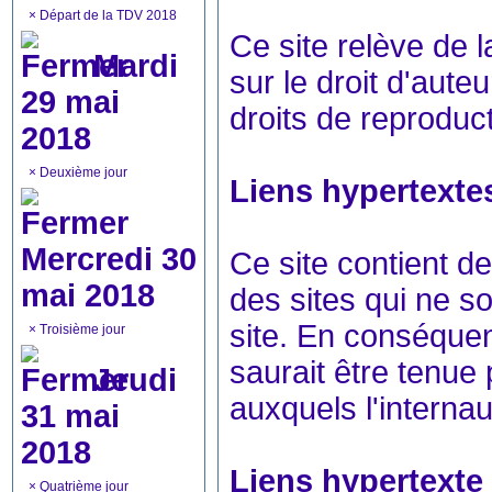
×
Départ de la TDV 2018
Ce site relève de l
Mardi
sur le droit d'auteu
29 mai
droits de reproduc
2018
×
Deuxième jour
Liens hypertextes
Mercredi 30
Ce site contient d
mai 2018
des sites qui ne s
site. En conséquen
×
Troisième jour
saurait être tenue
Jeudi
auxquels l'internau
31 mai
2018
Liens hypertexte v
×
Quatrième jour