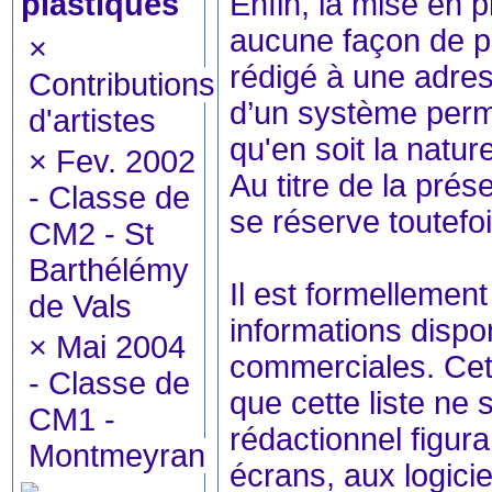
plastiques
Enfin, la mise en p
aucune façon de p
×
rédigé à une adres
Contributions
d’un système perm
d'artistes
qu'en soit la natur
×
Fev. 2002
Au titre de la prés
- Classe de
se réserve toutefoi
CM2 - St
Barthélémy
Il est formellement 
de Vals
informations dispon
×
Mai 2004
commerciales. Cett
- Classe de
que cette liste ne s
CM1 -
rédactionnel figura
Montmeyran
écrans, aux logicie