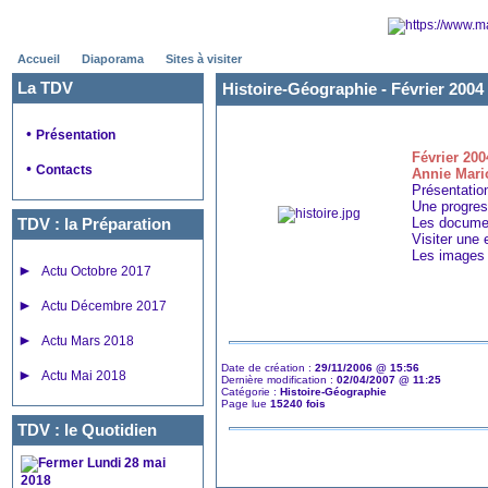
Accueil
Diaporama
Sites à visiter
La TDV
Histoire-Géographie -
Février 2004
•
Présentation
Février 200
•
Contacts
Annie Mari
Présentatio
Une progres
TDV : la Préparation
Les documen
Visiter une 
Les images
►
Actu Octobre 2017
►
Actu Décembre 2017
►
Actu Mars 2018
Date de création :
29/11/2006 @ 15:56
►
Actu Mai 2018
Dernière modification :
02/04/2007 @ 11:25
Catégorie :
Histoire-Géographie
Page lue
15240 fois
TDV : le Quotidien
Lundi 28 mai
2018