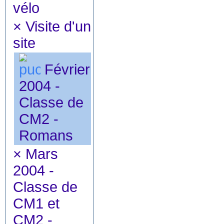
vélo
×
Visite d'un
site
Février
2004 -
Classe de
CM2 -
Romans
×
Mars
2004 -
Classe de
CM1 et
CM2 -