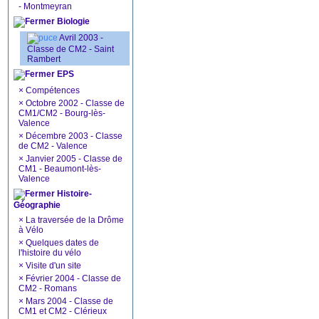
- Montmeyran
Biologie
Avril 2003 -
Classe de CM2 - Saint
Rambert
EPS
×
Compétences
×
Octobre 2002 - Classe de
CM1/CM2 - Bourg-lès-
Valence
×
Décembre 2003 - Classe
de CM2 - Valence
×
Janvier 2005 - Classe de
CM1 - Beaumont-lès-
Valence
Histoire-
Géographie
×
La traversée de la Drôme
à Vélo
×
Quelques dates de
l'histoire du vélo
×
Visite d'un site
×
Février 2004 - Classe de
CM2 - Romans
×
Mars 2004 - Classe de
CM1 et CM2 - Clérieux