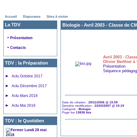
Accueil
Diaporama
Sites à visiter
La TDV
Biologie - Avril 2003 - Classe de C
•
Présentation
•
Contacts
Avril 2003 - Clas
Olivier Berthier
TDV : la Préparation
Présentation
Séquence pédagog
►
Actu Octobre 2017
►
Actu Décembre 2017
►
Actu Mars 2018
Date de création :
29/11/2006 @ 15:59
►
Actu Mai 2018
Dernière modification :
22/03/2007 @ 15:19
Catégorie :
Biologie
Page lue
13838 fois
TDV : le Quotidien
Lundi 28 mai
2018