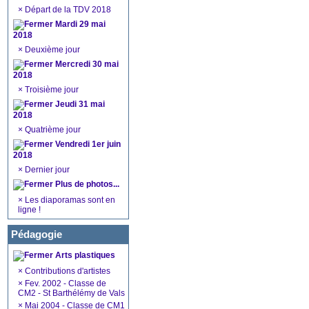
×
Départ de la TDV 2018
Mardi 29 mai
2018
×
Deuxième jour
Mercredi 30 mai
2018
×
Troisième jour
Jeudi 31 mai
2018
×
Quatrième jour
Vendredi 1er juin
2018
×
Dernier jour
Plus de photos...
×
Les diaporamas sont en
ligne !
Pédagogie
Arts plastiques
×
Contributions d'artistes
×
Fev. 2002 - Classe de
CM2 - St Barthélémy de Vals
×
Mai 2004 - Classe de CM1