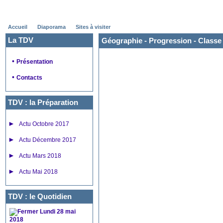
Accueil
Diaporama
Sites à visiter
La TDV
Géographie - Progression - Class
•
Présentation
•
Contacts
TDV : la Préparation
►
Actu Octobre 2017
►
Actu Décembre 2017
►
Actu Mars 2018
►
Actu Mai 2018
TDV : le Quotidien
Lundi 28 mai
2018