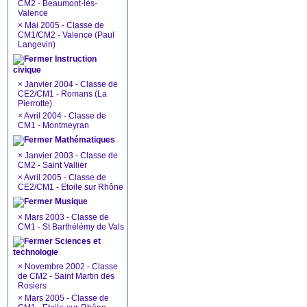
CM2 - Beaumont-lès-
Valence
×
Mai 2005 - Classe de
CM1/CM2 - Valence (Paul
Langevin)
Instruction
civique
×
Janvier 2004 - Classe de
CE2/CM1 - Romans (La
Pierrotte)
×
Avril 2004 - Classe de
CM1 - Montmeyran
Mathématiques
×
Janvier 2003 - Classe de
CM2 - Saint Vallier
×
Avril 2005 - Classe de
CE2/CM1 - Etoile sur Rhône
Musique
×
Mars 2003 - Classe de
CM1 - St Barthélémy de Vals
Sciences et
technologie
×
Novembre 2002 - Classe
de CM2 - Saint Martin des
Rosiers
×
Mars 2005 - Classe de