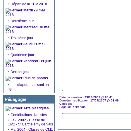
×
Départ de la TDV 2018
Mardi 29 mai
2018
×
Deuxième jour
Mercredi 30 mai
2018
×
Troisième jour
Jeudi 31 mai
2018
×
Quatrième jour
Vendredi 1er juin
2018
×
Dernier jour
Plus de photos...
×
Les diaporamas sont en
ligne !
Date de création :
23/03/2007 @ 09:41
Pédagogie
Dernière modification :
17/04/2007 @ 08:49
Catégorie :
Page lue
7705 fois
Arts plastiques
×
Contributions d'artistes
×
Fev. 2002 - Classe de
CM2 - St Barthélémy de Vals
×
Mai 2004 - Classe de CM1