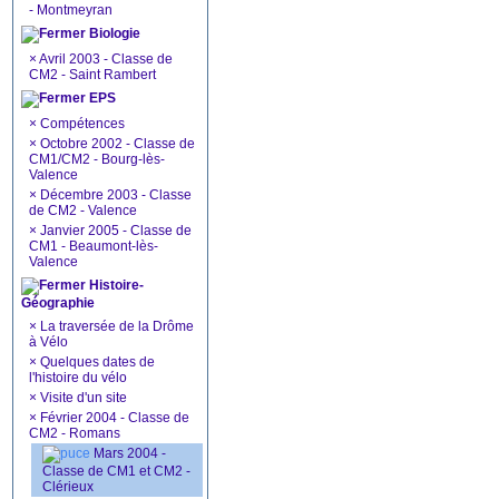
- Montmeyran
Biologie
×
Avril 2003 - Classe de
CM2 - Saint Rambert
EPS
×
Compétences
×
Octobre 2002 - Classe de
CM1/CM2 - Bourg-lès-
Valence
×
Décembre 2003 - Classe
de CM2 - Valence
×
Janvier 2005 - Classe de
CM1 - Beaumont-lès-
Valence
Histoire-
Géographie
×
La traversée de la Drôme
à Vélo
×
Quelques dates de
l'histoire du vélo
×
Visite d'un site
×
Février 2004 - Classe de
CM2 - Romans
Mars 2004 -
Classe de CM1 et CM2 -
Clérieux