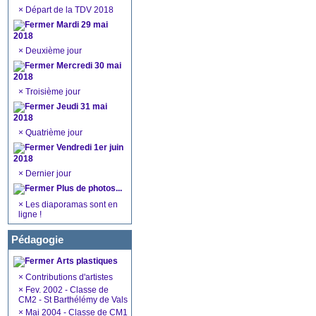
×
Départ de la TDV 2018
Mardi 29 mai
2018
×
Deuxième jour
Mercredi 30 mai
2018
×
Troisième jour
Jeudi 31 mai
2018
×
Quatrième jour
Vendredi 1er juin
2018
×
Dernier jour
Plus de photos...
×
Les diaporamas sont en
ligne !
Pédagogie
Arts plastiques
×
Contributions d'artistes
×
Fev. 2002 - Classe de
CM2 - St Barthélémy de Vals
×
Mai 2004 - Classe de CM1