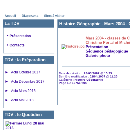
Accueil
Diaporama
Sites à visiter
La TDV
Histoire-Géographie -
Mars 2004 - 
•
Présentation
Mars 2004 - classes de 
Christine Portal et Mic
•
Contacts
Présentation
Séquence pédagogique
Galerie photo
TDV : la Préparation
►
Actu Octobre 2017
Date de création :
28/03/2007 @ 15:25
Dernière modification :
02/04/2007 @ 11:25
Catégorie :
Histoire-Géographie
►
Actu Décembre 2017
Page lue
13766 fois
►
Actu Mars 2018
►
Actu Mai 2018
TDV : le Quotidien
Lundi 28 mai
2018