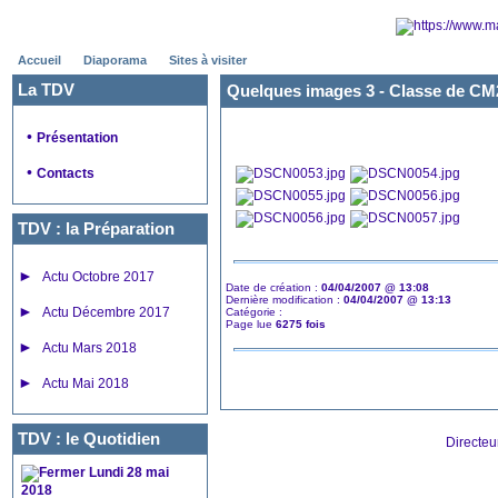
Accueil
Diaporama
Sites à visiter
La TDV
Quelques images 3 - Classe de CM
•
Présentation
•
Contacts
TDV : la Préparation
►
Actu Octobre 2017
Date de création :
04/04/2007 @ 13:08
Dernière modification :
04/04/2007 @ 13:13
►
Actu Décembre 2017
Catégorie :
Page lue
6275 fois
►
Actu Mars 2018
►
Actu Mai 2018
TDV : le Quotidien
Directeu
Lundi 28 mai
2018