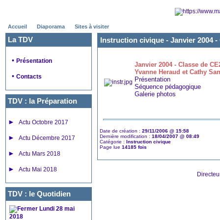
Accueil
Diaporama
Sites à visiter
La TDV
Instruction civique -
Janvier 2004 -
•
Présentation
Janvier 2004 - Classe de C
Yvanne Heraud et Cathy Sani
•
Contacts
Présentation
Séquence pédagogique
Galerie photos
TDV : la Préparation
►
Actu Octobre 2017
Date de création :
29/11/2006 @ 15:58
►
Dernière modification :
18/04/2007 @ 08:49
Actu Décembre 2017
Catégorie :
Instruction civique
Page lue
14185 fois
►
Actu Mars 2018
►
Actu Mai 2018
Directeu
TDV : le Quotidien
Lundi 28 mai
2018