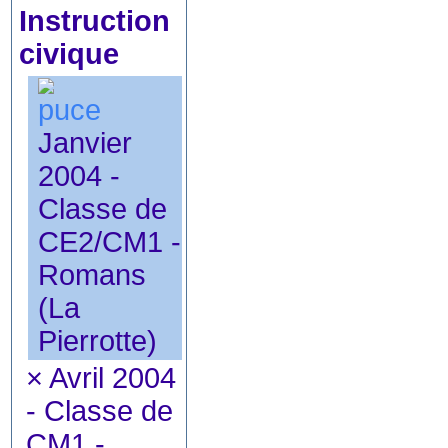
Instruction
civique
Janvier
2004 -
Classe de
CE2/CM1 -
Romans
(La
Pierrotte)
×
Avril 2004
- Classe de
CM1 -