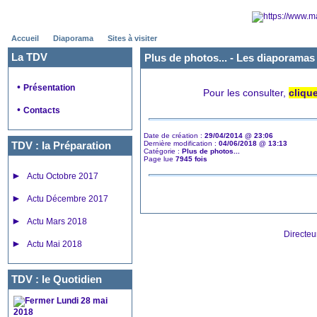
Accueil
Diaporama
Sites à visiter
La TDV
Plus de photos... - Les diaporamas 
•
Présentation
Pour les consulter,
clique
•
Contacts
Date de création :
29/04/2014 @ 23:06
TDV : la Préparation
Dernière modification :
04/06/2018 @ 13:13
Catégorie :
Plus de photos...
Page lue
7945 fois
►
Actu Octobre 2017
►
Actu Décembre 2017
►
Actu Mars 2018
Directeu
►
Actu Mai 2018
TDV : le Quotidien
Lundi 28 mai
2018