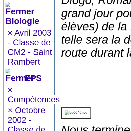
Diogo, Romane
grand jour po
Biologie
élèves) de la
×
Avril 2003
telle sera la 
- Classe de
route durant 
CM2 - Saint
Rambert
EPS
×
Compétences
×
Octobre
2002 -
Nous terminer
Classe de