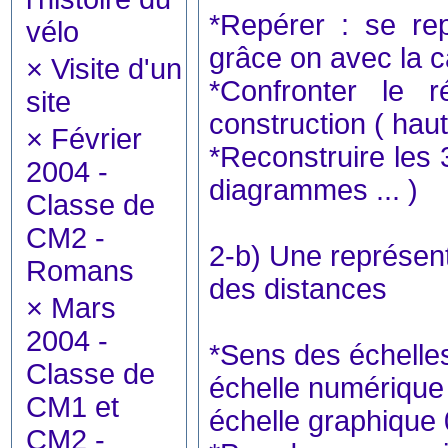
*Repérer : se repé
vélo
grâce on avec la c
×
Visite d'un
*Confronter le r
site
construction ( hau
×
Février
*Reconstruire les 
2004 -
diagrammes ... )
Classe de
CM2 -
2-b) Une représent
Romans
des distances
×
Mars
2004 -
*Sens des échelles
Classe de
échelle numérique
CM1 et
échelle graphique
CM2 -