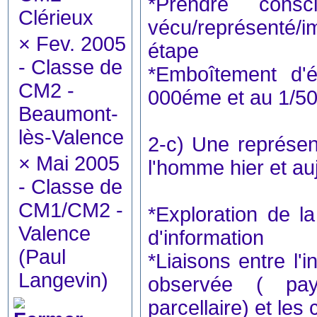
*Prendre consc
Clérieux
vécu/représenté/
×
Fev. 2005
étape
- Classe de
*Emboîtement d'é
CM2 -
000éme et au 1/5
Beaumont-
lès-Valence
2-c) Une représent
×
Mai 2005
l'homme hier et au
- Classe de
CM1/CM2 -
*Exploration de l
Valence
d'information
(Paul
*Liaisons entre l'i
Langevin)
observée ( pay
parcellaire) et le