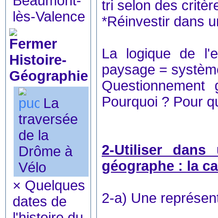
Beaumont-
tri selon des critèr
lès-Valence
*Réinvestir dans u
La logique de l'
Histoire-
paysage = système
Géographie
Questionnement
Pourquoi ? Pour q
La
traversée
de la
2-Utiliser dans
Drôme à
géographe : la c
Vélo
×
Quelques
2-a) Une représent
dates de
l'histoire du