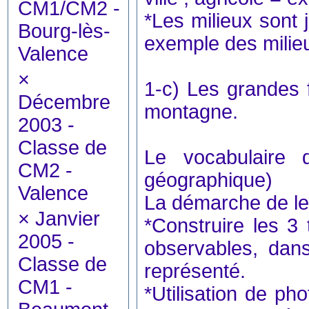
CM1/CM2 -
*Les milieux sont
Bourg-lès-
exemple des milieu
Valence
×
1-c) Les grandes f
Décembre
montagne.
2003 -
Classe de
Le vocabulaire d
CM2 -
géographique)
Valence
La démarche de lec
×
Janvier
*Construire les 3
2005 -
observables, dan
Classe de
représenté.
CM1 -
*Utilisation de p