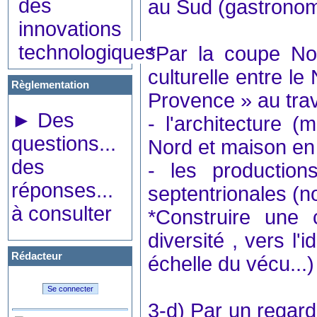
des
au Sud (gastronomi
innovations
technologiques
*Par la coupe Nor
culturelle entre l
Règlementation
Provence » au tra
►
Des
- l'architecture 
questions...
Nord et maison en
des
- les productions
réponses...
septentrionales (no
à consulter
*Construire une 
diversité , vers l'
Rédacteur
échelle du vécu...)
3-d) Par un regard 