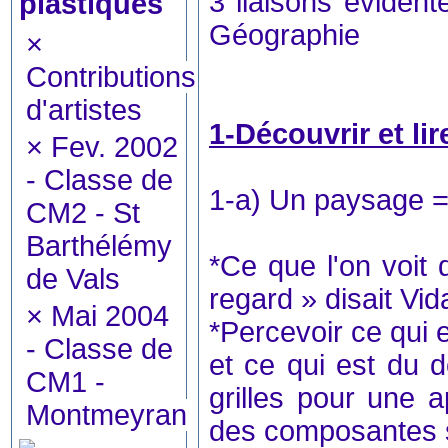
3 liaisons évident
plastiques
Géographie
×
Contributions
d'artistes
1-Découvrir et li
×
Fev. 2002
- Classe de
1-a) Un paysage = l
CM2 - St
Barthélémy
*Ce que l'on voit 
de Vals
regard » disait Vi
×
Mai 2004
*Percevoir ce qui 
- Classe de
et ce qui est du d
CM1 -
grilles pour une 
Montmeyran
des composantes 