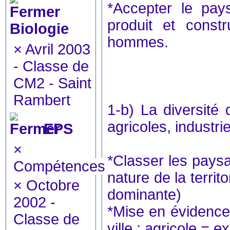
*Accepter le pay
produit et constr
Biologie
hommes.
×
Avril 2003
- Classe de
CM2 - Saint
Rambert
1-b) La diversité 
agricoles, industrie
EPS
×
*Classer les paysa
Compétences
nature de la territo
×
Octobre
dominante)
2002 -
*Mise en évidence 
Classe de
ville ; agricole = ex