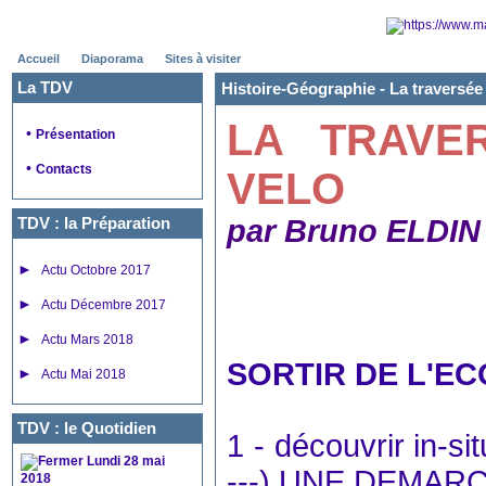
Accueil
Diaporama
Sites à visiter
La TDV
Histoire-Géographie -
La traversée
LA TRAVE
•
Présentation
•
Contacts
VELO
TDV : la Préparation
par Bruno ELDIN
►
Actu Octobre 2017
►
Actu Décembre 2017
►
Actu Mars 2018
SORTIR DE L'EC
►
Actu Mai 2018
TDV : le Quotidien
1 - découvrir in-sit
Lundi 28 mai
---) UNE DEMAR
2018