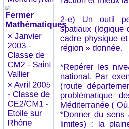
l'action et mieux la
2-e) Un outil p
Mathématiques
spatiaux (logique d
×
Janvier
cadre physique et
2003 -
région » donnée.
Classe de
CM2 - Saint
*Repérer les nivea
Vallier
national. Par ex
×
Avril 2005
(route départemen
- Classe de
problématique 
CE2/CM1 -
Méditerranée ( Où,
Etoile sur
*Donner du sens à
Rhône
limites) : la pla