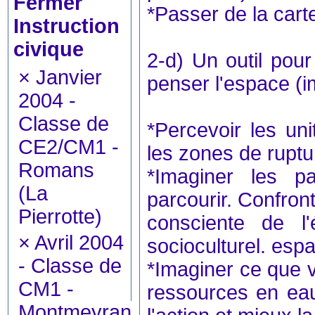
*Passer de la carte
Instruction
civique
2-d) Un outil pou
×
Janvier
penser l'espace (im
2004 -
Classe de
*Percevoir les uni
CE2/CM1 -
les zones de ruptur
Romans
*Imaginer les p
(La
parcourir. Confron
Pierrotte)
consciente de l'é
×
Avril 2004
socioculturel. espa
- Classe de
*Imaginer ce que va
CM1 -
ressources en eau 
Montmeyran