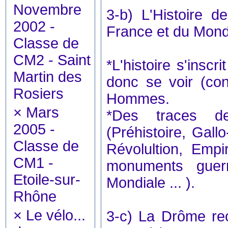
Novembre
3-b) L'Histoire d
2002 -
France et du Mon
Classe de
CM2 - Saint
*L'histoire s'insc
Martin des
donc se voir (con
Rosiers
Hommes.
×
Mars
*Des traces des
2005 -
(Préhistoire, Gal
Classe de
Révolultion, Empi
CM1 -
monuments guer
Etoile-sur-
Mondiale ... ).
Rhône
×
Le vélo...
3-c) La Drôme rec