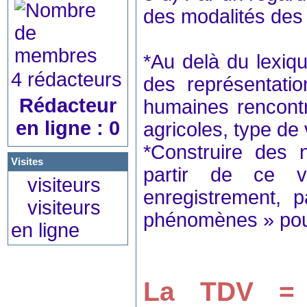
des modalités des 
*Au delà du lexiq
4 rédacteurs
des représentatio
Rédacteur
humaines rencontré
en ligne : 0
agricoles, type de
*Construire des 
Visites
partir de ce v
visiteurs
enregistrement, 
visiteurs
phénomènes » pour 
en ligne
La TDV = u