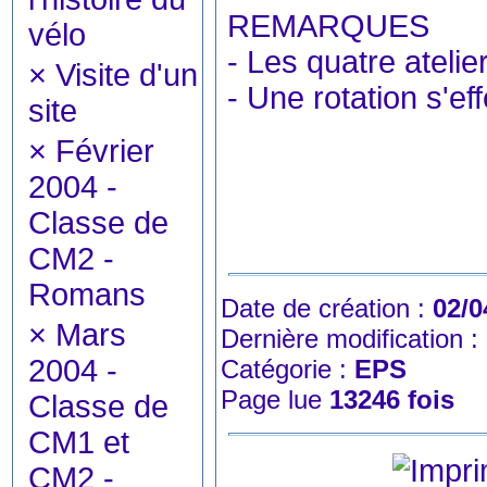
REMARQUES
vélo
- Les quatre ateli
×
Visite d'un
- Une rotation s'ef
site
×
Février
2004 -
Classe de
CM2 -
Romans
Date de création :
02/0
×
Mars
Dernière modification :
2004 -
Catégorie :
EPS
Page lue
13246 fois
Classe de
CM1 et
CM2 -