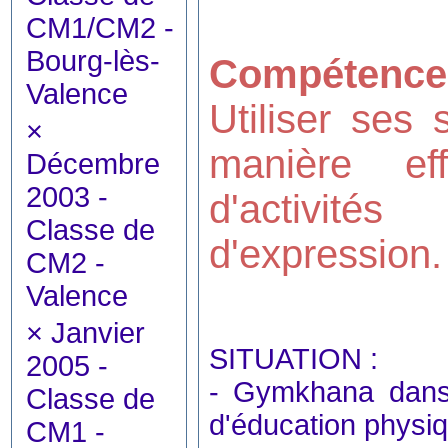
CM1/CM2 -
Bourg-lès-
Compétence
Valence
Utiliser ses
×
manière ef
Décembre
2003 -
d'activités
Classe de
d'expression.
CM2 -
Valence
×
Janvier
SITUATION :
2005 -
- Gymkhana dans 
Classe de
d'éducation physi
CM1 -