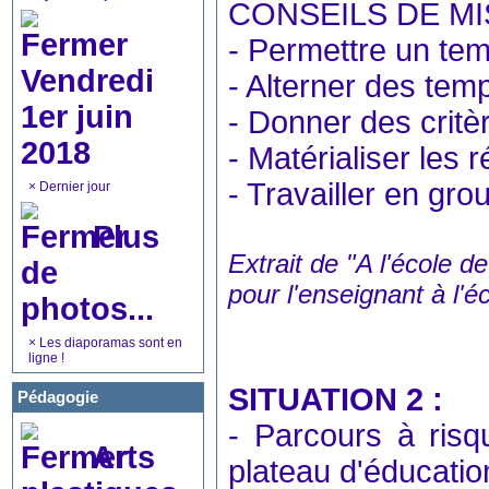
CONSEILS DE M
- Permettre un temp
Vendredi
- Alterner des temp
1er juin
- Donner des critè
2018
- Matérialiser les r
- Travailler en gr
×
Dernier jour
Plus
Extrait de "A l'école 
de
pour l'enseignant à l'
photos...
×
Les diaporamas sont en
ligne !
SITUATION 2 :
Pédagogie
- Parcours à risq
Arts
plateau d'éducatio