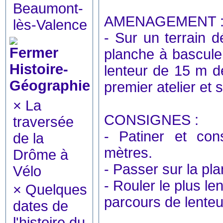
Beaumont-
AMENAGEMENT 
lès-Valence
- Sur un terrain dé
planche à bascule,
Histoire-
lenteur de 15 m de
Géographie
premier atelier et 
×
La
CONSIGNES :
traversée
- Patiner et con
de la
mètres.
Drôme à
- Passer sur la pl
Vélo
- Rouler le plus le
×
Quelques
parcours de lenteu
dates de
l'histoire du