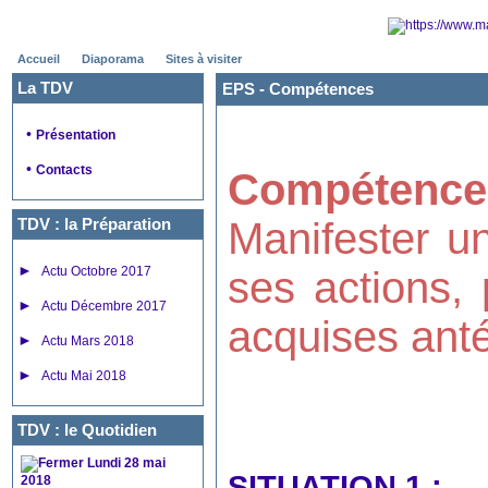
Accueil
Diaporama
Sites à visiter
La TDV
EPS -
Compétences
•
Présentation
•
Contacts
Compétence
TDV : la Préparation
Manifester u
►
Actu Octobre 2017
ses actions, 
►
Actu Décembre 2017
acquises ant
►
Actu Mars 2018
►
Actu Mai 2018
TDV : le Quotidien
Lundi 28 mai
SITUATION 1 :
2018