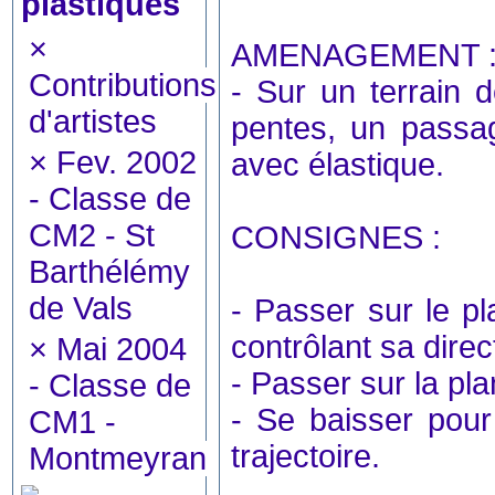
plastiques
×
AMENAGEMENT 
Contributions
- Sur un terrain d
d'artistes
pentes, un passag
×
Fev. 2002
avec élastique.
- Classe de
CM2 - St
CONSIGNES :
Barthélémy
de Vals
- Passer sur le pl
contrôlant sa direc
×
Mai 2004
- Passer sur la pl
- Classe de
- Se baisser pour
CM1 -
trajectoire.
Montmeyran