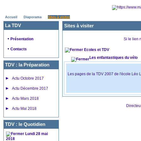
Accueil
Diaporama
Sites à visiter
La TDV
Sites à visiter
•
Présentation
Si le lien
•
Contacts
Ecoles et TDV
Les enfantastiques du vélo
TDV : la Préparation
Les pages de la TDV 2007 de l'école Léo 
►
Actu Octobre 2017
►
Actu Décembre 2017
►
Actu Mars 2018
Directeu
►
Actu Mai 2018
TDV : le Quotidien
Lundi 28 mai
2018